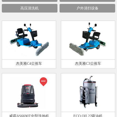
高压清洗机
户外清扫设备
杰美雅C4尘推车
杰美雅C3尘推车
威霸AS6690T中型洗地机
ECO OIL22吸油机